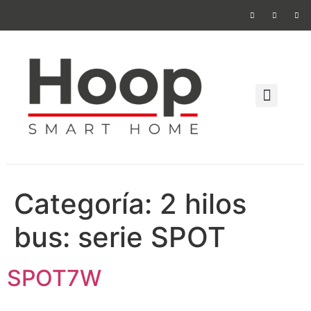
Sistema de v
Sistema de alarma 
Categoría:
2 hilos
bus: serie SPOT
SPOT7W